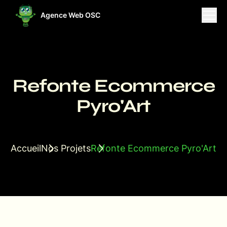
Agence Web OSC
ises
Projets
Ressources
Refonte Ecommerce
Pyro'Art
Accueil
Nos Projets
Refonte Ecommerce Pyro'Art