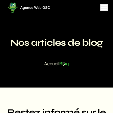
Agence Web OSC
ises
Projets
Ressources
Nos articles de blog
Accueil
Blog
Restez informé sur le