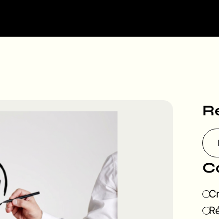
R
C
Cr
Ré