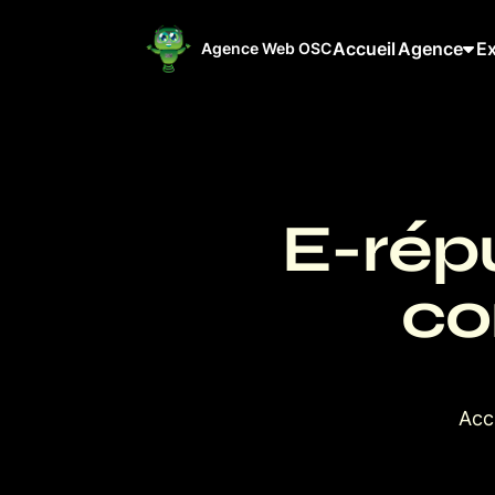
Accueil
Agence
Ex
Agence Web OSC
E-répu
co
Acc