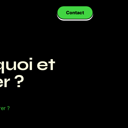
Contact
quoi et
r ?
er ?