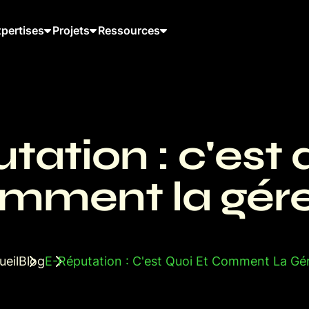
pertises
Projets
Ressources
tation : c'est 
mment la gére
ueil
Blog
E-Réputation : C'est Quoi Et Comment La Gér