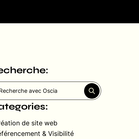
echerche:
ategories:
éation de site web
férencement & Visibilité