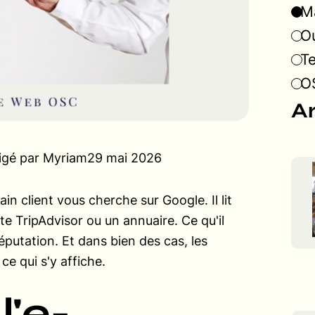
Ma
Ou
T
OS
Ar
igé par Myriam
29 mai 2026
ain client vous cherche sur Google. Il lit
te TripAdvisor ou un annuaire. Ce qu'il
éputation. Et dans bien des cas, les
e qui s'y affiche.
l'e-