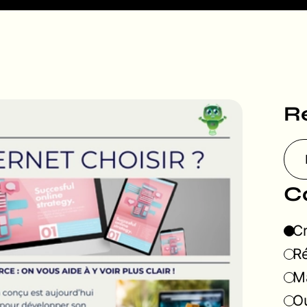
R
C
Cr
Ré
Ma
Ou