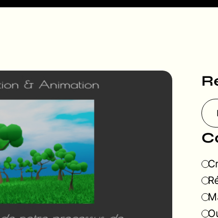
R
C
Cr
Ré
Ma
Ou