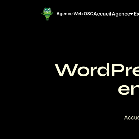
Accueil
Agence
Ex
Agence Web OSC
WordPres
en
Accue