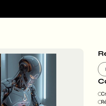
R
C
Cr
Ré