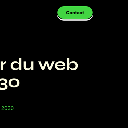
Contact
ir du web
030
t 2030