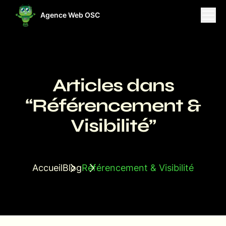
Agence Web OSC
ises
Projets
Ressources
Articles dans
“Référencement &
Visibilité”
Accueil
Blog
Référencement & Visibilité